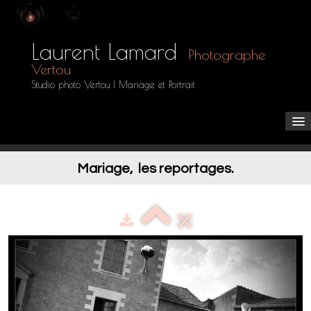
Laurent Lamard
Photographe
Vertou
Studio photo Vertou | Mariage et Portrait
Accueil
Mariage, les reportages.
Les Galeries
▼
Tarifs
Espace clients
Boutique
Contact