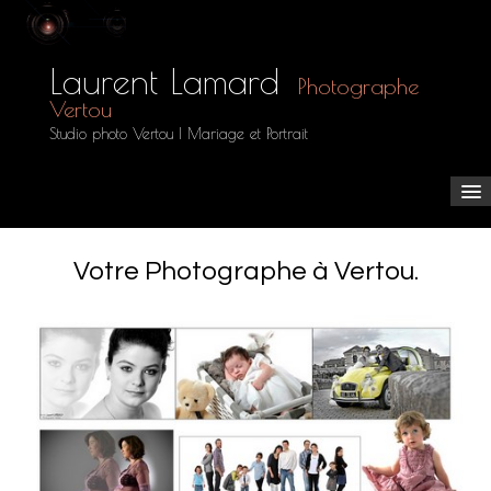
Laurent Lamard
Photographe
Vertou
Studio photo Vertou | Mariage et Portrait
Accueil
Votre Photographe à Vertou.
Les Galeries
▼
Tarifs
Espace clients
Boutique